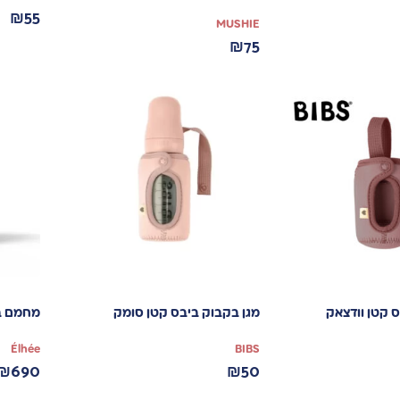
₪
55
MUSHIE
₪
75
ס קטן וודצאק
מגן בקבוק ביבס קטן סומק
מחמם בקבו
Élhée
BIBS
₪
690
₪
50