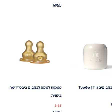
₪
55
קים נייד | TooGo
פטמות לטקס לבקבוק ביבס זרימה
בינונית
BIBS