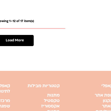
owing 1–12 of 17 item(s)
Load More
אפלי
קטגוריות מבילות
קאפלי
לתינו
פת אתר
מתנות
נון
טקסטיל
מרכז 
אתר
אקססוריז
שמגר 21 , ירושל