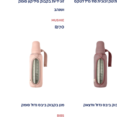
בקבוק תינוק זכוכית 110 מ”ל לטקס
זוג ידיות בקבוק סיליקון סומק
ושנהב
MUSHIE
₪
70
וק ביבס גדול וודצאק
מגן בקבוק ביבס גדול סומק
BIBS