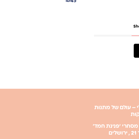
₪
45
Sh
 – עולם של מתנות
קות
מסחרי ‘פנינת חמד’
ים