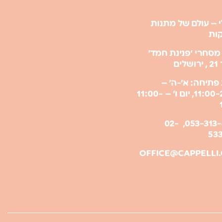
 – עולם של מתנות
קות
מסחרי ‘פנינת חמד’
ים
פתיחה: א’-ה’ –
11:00-21:00, יום ו’ – 11:00-
053-313-6009, 02-
53
OFFICE@CAPPELLI.