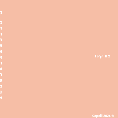
ק
מ
תק
ה
מ
ש
נפ
צור קשר
א
ה
ו
ה
ש
מד
פ
צ
© 2026 Capelli