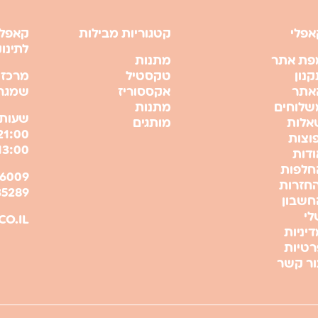
אפלי
קטגוריות מבילות
קאפלי
לתינו
פת אתר
מתנות
נון
טקסטיל
מרכז 
אתר
אקססוריז
שמגר 21 , ירושל
שלוחים
מתנות
שעות 
אלות
מותגים
וצות
13:00
ודות
חלפות
החזרות
35289
חשבון
לי
CO.IL
יניות
רטיות
ור קשר