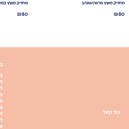
מחזיק מוצץ מרווה/שנהב
מחזיק מוצץ קמומיל סגול 
₪
80
₪
80
ק
מ
תק
ה
מ
ש
נפ
צור קשר
א
ה
ו