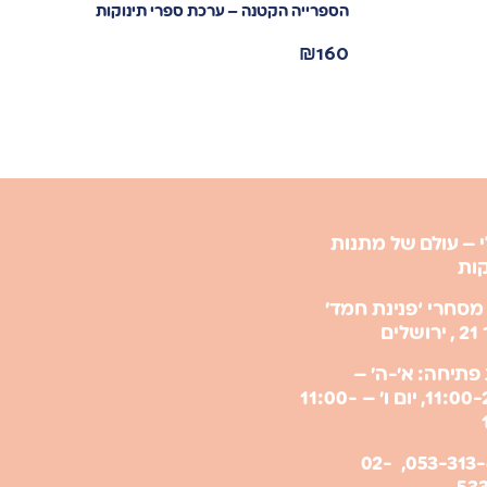
הספרייה הקטנה – ערכת ספרי תינוקות
₪
160
 – עולם של מתנות
קות
מסחרי ‘פנינת חמד’
ים
פתיחה: א’-ה’ –
11:00-21:00, יום ו’ – 11:00-
053-313-6009, 02-