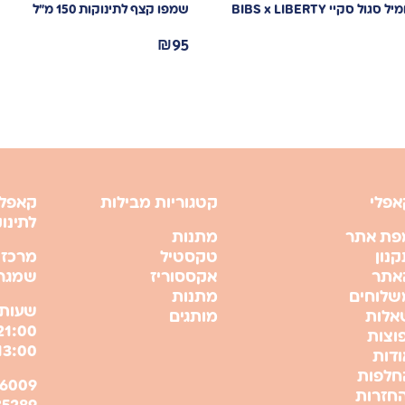
סקיי BIBS x LIBERTY
שמפו קצף לתינוקות 150 מ”ל
₪
95
אפלי
קטגוריות מבילות
קאפלי
לתינו
פת אתר
מתנות
נון
טקסטיל
מרכז 
אתר
אקססוריז
שמגר 21 , ירושל
שלוחים
מתנות
שעות 
אלות
מותגים
וצות
13:00
ודות
חלפות
החזרות