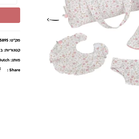
מק"ט:
5895
קטגוריות:
בו
מותג:
 Dutch
Share :