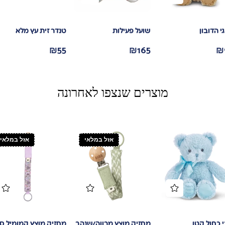
 הדובון
שועל פעילות
טנדר זית עץ מלא
₪
55
₪
165
₪
מוצרים שנצפו לאחרונה
אזל במלאי
אזל במלאי
 כחול קטן
מחזיק מוצץ מרווה/שנהב
מחזיק מוצץ קמומיל סג