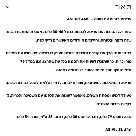
תיאור
עריסת בובות עם חופה – ASIDREAMS
שמרו על הבובות עם
עריסה לבובות בגודל 30-46 ס”מ
.
מסגרת המתכת הלבנה
שלה
חזקה ובטוחה, והגלגלים
הוורודים
מאפשרים הזזה קלה.
בד הכותנה הרך
עם קפלים וסרטים ורודים מעניק לו מראה יפה.
מגיע עם שמיכת
פוך וכרית
, כך שתוכלו לשנות את הסגנון בכל עת שתרצו.
גגון בגודל 79
ס”מ
מוסיף נופך מיוחד והופך כל תנומה למהנה.
עריסה זו מושלמת למשחקים
, ועוזרת לבנות לדמיין וללמוד לטפל בבובות שלהן.
מעודד דמיון ומפתח משחק.
מאפשר לשנות את הסגנון עם השמיכה והכרית,
זז
בקלות בזכות הגלגלים.
גובה חופה: 79 ס”מ,
גובה עריסה: 38 ס”מ, רוחב: 35 ס”מ, אורך: 51 ס”מ
יצרן: ASIVIL SL