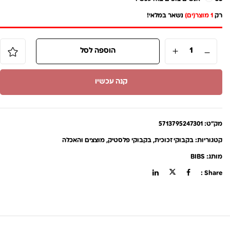
רק
1 מוצר(ים)
נשאר במלאי!
הוספה לסל
קנה עכשיו
מק"ט:
5713795247301
קטגוריות:
בקבוקי זכוכית
,
בקבוקי פלסטיק
,
מוצצים והאכלה
מותג:
BIBS
Share :