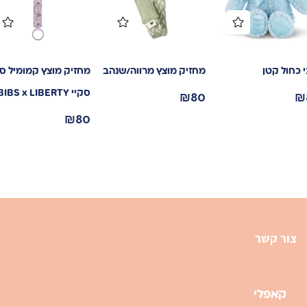
 כחול קטן
מחזיק מוצץ מרווה/שנהב
מחזיק מוצץ קמומיל סג
₪
80
₪
סקיי BIBS x LIBERTY
₪
80
צור קשר
קאפלי