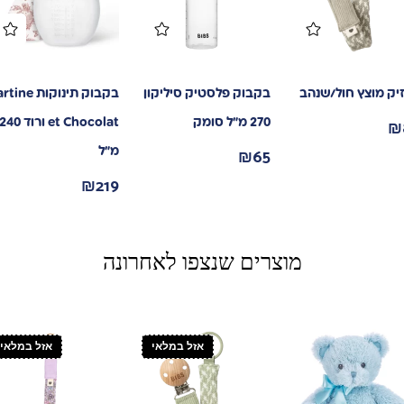
יק מוצץ חול/שנהב
בקבוק פלסטיק סיליקון
בקבוק תינוקות ne
₪
270 מ”ל סומק
et Chocolat ורוד 240
₪
65
מ”ל
₪
219
מוצרים שנצפו לאחרונה
אזל במלאי
אזל במלאי