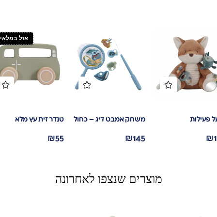
אזל במלאי
ל פעילות
משחק אמבט דיג – כחול
טנדר זית עץ מלא
₪
55
₪
145
₪
מוצרים שנצפו לאחרונה