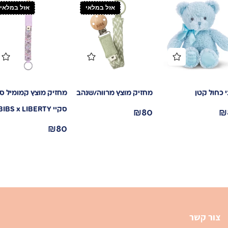
אזל במלאי
אזל במלאי
 כחול קטן
מחזיק מוצץ מרווה/שנהב
מחזיק מוצץ קמומיל סג
₪
80
₪
סקיי BIBS x LIBERTY
₪
80
צור קשר