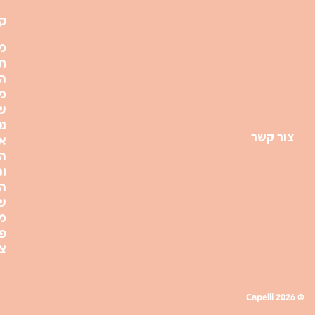
ק
מ
תק
ה
מ
ש
נפ
צור קשר
א
ה
ו
ה
ש
מד
פ
צ
© 2026 Capelli