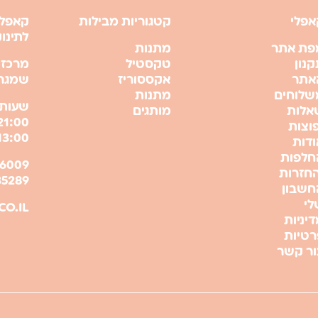
אפלי
קטגוריות מבילות
קאפלי
לתינו
פת אתר
מתנות
נון
טקסטיל
מרכז 
אתר
אקססוריז
שמגר 21 , ירושל
שלוחים
מתנות
שעות 
אלות
מותגים
וצות
13:00
ודות
חלפות
החזרות
35289
חשבון
לי
CO.IL
יניות
רטיות
ור קשר